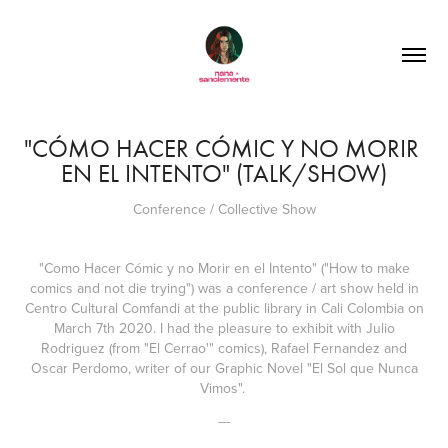
"CÓMO HACER CÓMIC Y NO MORIR 
EN EL INTENTO" (TALK/SHOW)
Conference / Collective Show
"Como Hacer Cómic y no Morir en el Intento" ("How to make
comics and not die trying") was a conference / art show held in
Centro Cultural Comfandi at the public library in Cali Colombia on
March 7th 2020. I had the pleasure to exhibit with Julio
Rodriguez (from "El Cerrao'" comics), Rafael Fernandez and
Oscar Perdomo, writer of our Graphic Novel "El Sol que Nunca
Vimos".
---